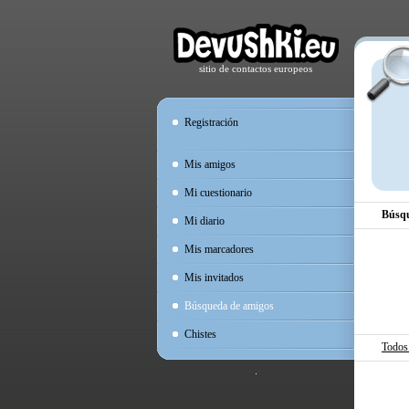
sitio de contactos europeos
Registración
Mis amigos
Mi cuestionario
Búsqu
Mi diario
Mis marcadores
Mis invitados
Búsqueda de amigos
Chistes
Todos