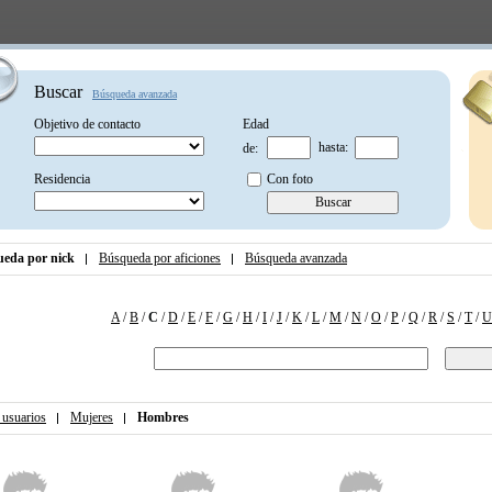
Buscar
Búsqueda avanzada
Objetivo de contacto
Edad
hasta:
de:
Residencia
Con foto
eda por nick
Búsqueda por aficiones
Búsqueda avanzada
A
/
B
/
C
/
D
/
E
/
F
/
G
/
H
/
I
/
J
/
K
/
L
/
M
/
N
/
O
/
P
/
Q
/
R
/
S
/
T
/
U
 usuarios
Mujeres
Hombres