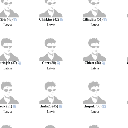
ibis
(43)
Chirkins
(42)
Cilindiits
(51)
Latvia
Latvia
Latvia
urinjsh
(37)
Citer
(38)
Chicot
(56)
Latvia
Latvia
Latvia
cook
(51)
chalis25
(45)
chupak
(38)
Latvia
Latvia
Latvia