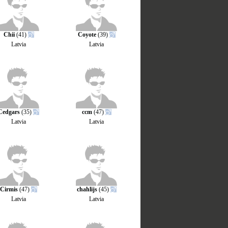
Chii
(41)
Coyote
(39)
Latvia
Latvia
Cedgars
(35)
ccm
(47)
Latvia
Latvia
Cirmis
(47)
chahlijs
(45)
Latvia
Latvia