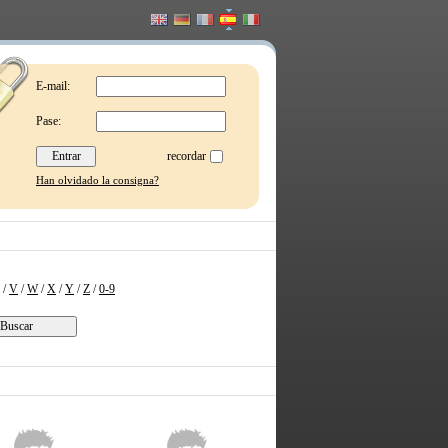
E-mail:
Pase:
recordar
Han olvidado la consigna?
/
V
/
W
/
X
/
Y
/
Z
/
0-9