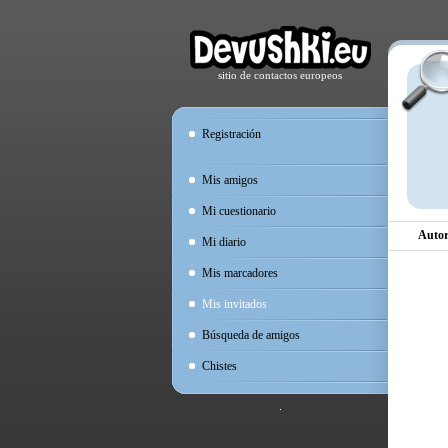
sitio de contactos europeos
Registración
Mis amigos
Mi cuestionario
Autor
Mi diario
Mis marcadores
Mis invitados
Búsqueda de amigos
Chistes