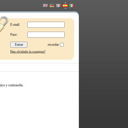
E-mail:
Pase:
recordar
Han olvidado la consigna?
ico y contraseña.
.