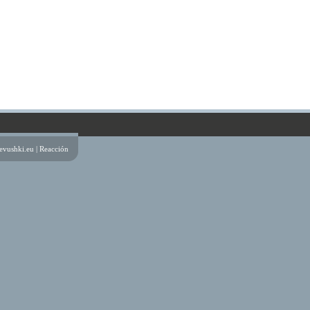
evushki.eu |
Reacción