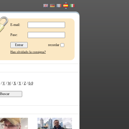
E-mail:
Pase:
recordar
Han olvidado la consigna?
/
V
/
W
/
X
/
Y
/
Z
/
0-9