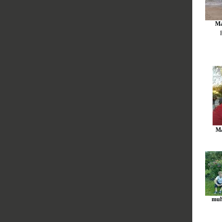
Ma
M
muh