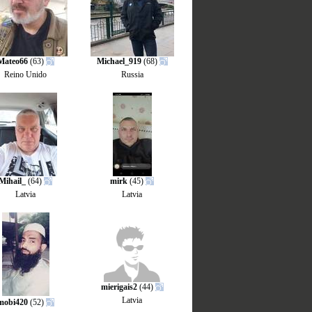
Mateo66
(63)
Michael_919
(68)
Reino Unido
Russia
Mihail_
(64)
mirk
(45)
Latvia
Latvia
mierigais2
(44)
Latvia
mobi420
(52)