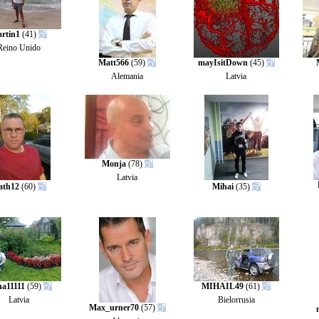
rtin1
(41)
Reino Unido
Matt566
(59)
mayIsitDown
(45)
Alemania
Latvia
Monja
(78)
Latvia
ath12
(60)
Mihai
(35)
a11111
(59)
MIHAIL49
(61)
Latvia
Bielorrusia
Max_urner70
(57)