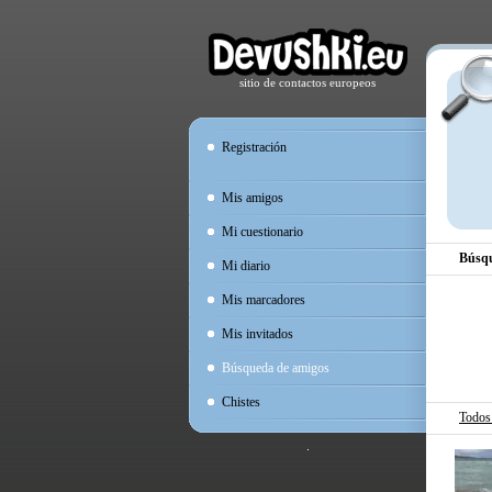
sitio de contactos europeos
Registración
Mis amigos
Mi cuestionario
Búsqu
Mi diario
Mis marcadores
Mis invitados
Búsqueda de amigos
Chistes
Todos