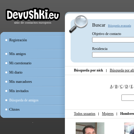
sitio de contactos europeos
Buscar
Búsqueda avanzada
Objetivo de contacto
Registración
Residencia
Mis amigos
Mi cuestionario
Búsqueda por nick
Búsqueda por afi
Mi diario
Mis marcadores
A
/
B
/
C
/
D
/
E
Mis invitados
Búsqueda de amigos
Chistes
Todos usuarios
Mujeres
Hombre