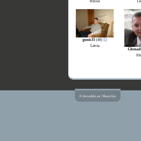
Russia
La
gunis35
(48)
Latvia
Ghenad
Irl
© devushki.eu |
Reacción