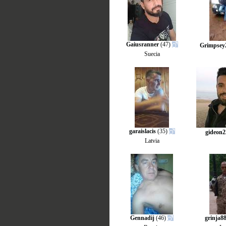
Gaiusranner
(47)
Grimpsey
Suecia
garaislacis
(35)
gideon2
Latvia
Gennadij
(46)
grinja8