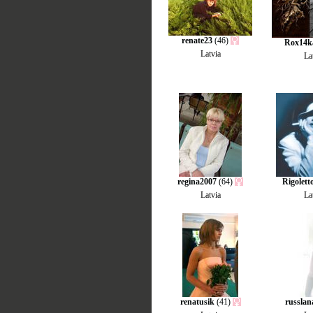
renate23
(46)
Rox14k
Latvia
La
regina2007
(64)
Rigolett
Latvia
La
renatusik
(41)
russlan