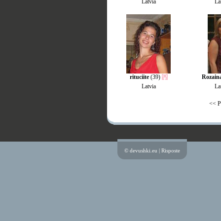
Latvia
La
rituciite
(39)
Rozain
Latvia
La
<< P
© devushki.eu |
Risposte