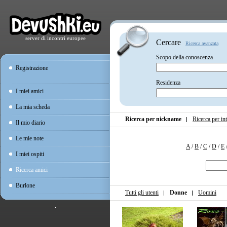
server di incontri europee
Cercare
Ricerca avanzata
Scopo della conoscenza
Registrazione
Residenza
I miei amici
La mia scheda
Ricerca per nickname
Ricerca per int
Il mio diario
Le mie note
A
/
B
/
C
/
D
/
E
I miei ospiti
Ricerca amici
Burlone
Tutti gli utenti
Donne
Uomini