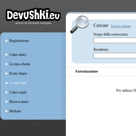
server di incontri europee
Cercare
Ricerca avanzata
Scopo della conoscenza
Registrazione
Residenza
I miei amici
La mia scheda
Autorizzazione
Il mio diario
Le mie note
Per utilizzo 
I miei ospiti
Ricerca amici
Burlone