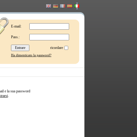
E-mail:
Pass.:
ricordare
Ha dimenticato la password?
ail e la sua password
trarsi
.