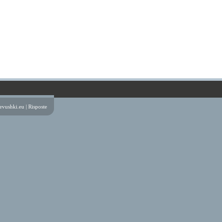
evushki.eu |
Risposte