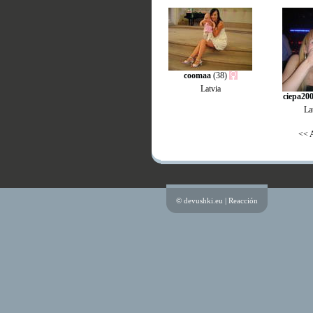
coomaa
(38)
Latvia
ciepa20
La
<< A
© devushki.eu |
Reacción