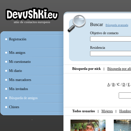
sitio de contactos europeos
Buscar
Búsqueda avanzada
Objetivo de contacto
Registración
Residencia
Mis amigos
Mi cuestionario
Búsqueda por nick
Búsqueda por afi
Mi diario
Mis marcadores
A
/
B
/
C
/
D
/
E
Mis invitados
Búsqueda de amigos
Chistes
Todos usuarios
Mujeres
Hombre