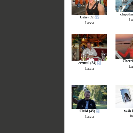
chipolli
Calis
(39)
La
Latvia
Cherri
cventul
(54)
La
Latvia
cutie
(
Child
(45)
It
Latvia