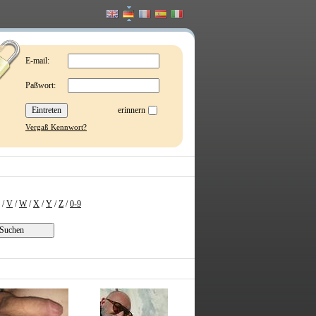
E-mail:
Paßwort:
erinnern
Vergaß Kennwort?
/
V
/
W
/
X
/
Y
/
Z
/
0-9