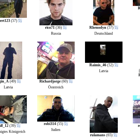
R
ert123
(57)
rico71
(36)
Rhenodyn
(57)
Russia
Deutschland
Raimis_46
(52)
Latvia
gin_A
(49)
Richardjorge
(60)
Latvia
Österreich
robi314
(55)
lf_12
(39)
r
Italien
nigtes Königreich
rulamans
(65)