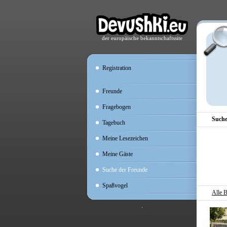
der europäische bekanntschaftssite
Registration
Freunde
Fragebogen
Suche
Tagebuch
Meine Lesezeichen
Meine Gäste
Suche der Freunde
Spaßvogel
Alle B