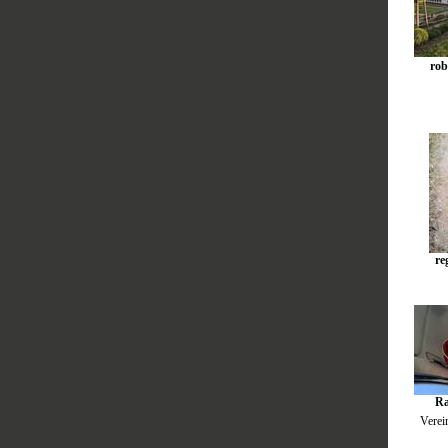
rob
re
Ra
Verei