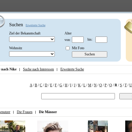
Suchen
Erweiterte Suche
Ziel der Bekanntschaft
Alter
bis:
von:
Wohnsitz
Mit Foto
 nach Nike
Suche nach Interessen
Erweiterte Suche
A
/
B
/
C
/
D
/
E
/
F
/
G
/
H
/
I
/
J
/
K
/
L
/
M
/
N
/
O
/
P
/
Q
/
R
/
S
/
T
/
U
enutzer
Die Frauen
Die Männer