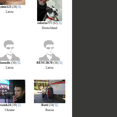
einis123
(28)
Latvia
roberto777
(62)
Deutschland
Ruuudis
(56)
RENCIK70
(56)
Latvia
Latvia
ecotek24
(39)
Rotti
(34)
Ukraine
Russia