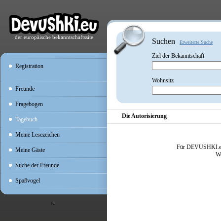
der europäische bekanntschaftssite
Suchen
Erweiterte Suche
Ziel der Bekanntschaft
Registration
Wohnsitz
Freunde
Fragebogen
Die Autorisierung
Tagebuch
Meine Lesezeichen
Für DEVUSHKI.eu A
Meine Gäste
We
Suche der Freunde
Spaßvogel